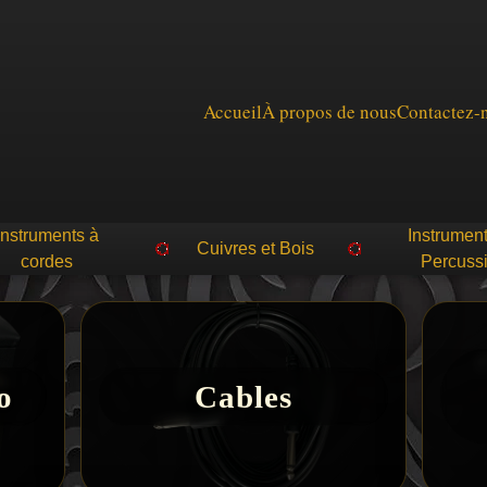
Accueil
À propos de nous
Contactez-
Instruments à
Instrumen
Cuivres et Bois
cordes
Percuss
o
Cables